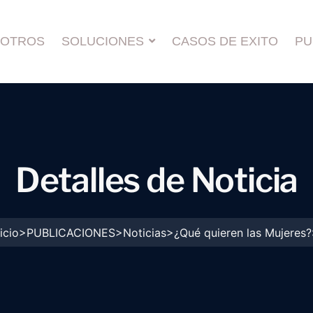
OTROS
SOLUCIONES
CASOS DE EXITO
PU
D
e
t
a
l
l
e
s
d
e
N
o
t
i
c
i
a
>
>
>
icio
PUBLICACIONES
Noticias
¿Qué quieren las Mujeres?:.